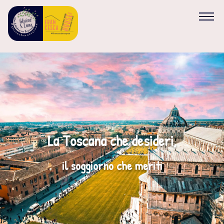
HOME
CHI SIAMO
BB GLICINE & LUNA
La Toscana che desideri,
FRANCESCA HOUSE
il soggiorno che meriti
PROMOZIONI
PRENOTA