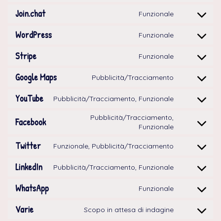
SERVICE
GOOGLE-
Join.chat
Funzionale
CONSENT
RECAPTCHA
TO
SERVICE
WordPress
Funzionale
CONSENT
JOIN.CHAT
TO
SERVICE
Stripe
Funzionale
CONSENT
WORDPRESS
TO
SERVICE
Google Maps
Pubblicità/Tracciamento
CONSENT
STRIPE
TO
SERVICE
YouTube
Pubblicità/Tracciamento, Funzionale
CONSENT
GOOGLE-
TO
MAPS
SERVICE
Pubblicità/Tracciamento,
Facebook
YOUTUBE
CONSENT
Funzionale
TO
SERVICE
Twitter
Funzionale, Pubblicità/Tracciamento
FACEBOOK
CONSENT
TO
SERVICE
LinkedIn
Pubblicità/Tracciamento, Funzionale
CONSENT
TWITTER
TO
SERVICE
WhatsApp
Funzionale
CONSENT
LINKEDIN
TO
SERVICE
Varie
Scopo in attesa di indagine
CONSENT
WHATSAPP
TO