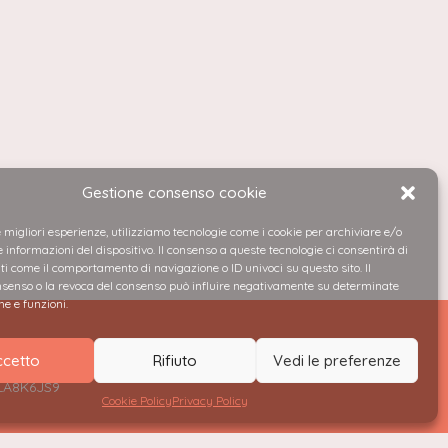
Gestione consenso cookie
e migliori esperienze, utilizziamo tecnologie come i cookie per archiviare e/o
 informazioni del dispositivo. Il consenso a queste tecnologie ci consentirà di
ti come il comportamento di navigazione o ID univoci su questo sito. Il
enso o la revoca del consenso può influire negativamente su determinate
he e funzioni.
ccetto
Rifiuto
Vedi le preferenze
2LA8K6JS9
Cookie Policy
Privacy Policy