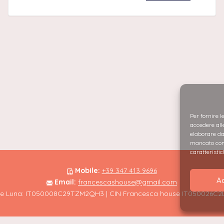
Per fornire l
accedere alle
elaborare da
mancato cons
caratteristic
Mobile:
+39 347 413 9696
A
Email:
francescashouse@gmail.com
ine Luna: IT050008C29TZM2QH3 | CIN Francesca house IT050026C